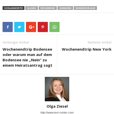
SCHLAGWORTE
ALLGÄU
ERZGEBIRGE
WANDERN
WANDERURLAUB
Vorheriger Artikel
Nächster Artikel
Wochenendtrip Bodensee
Wochenendtrip New York
oder warum man auf dem
Bodensee nie „Nein“ zu
einem Heiratsantrag sagt
Olga Ziesel
http://www.text-center.com