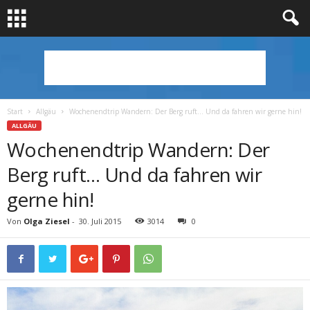
Start
Allgäu
Wochenendtrip Wandern: Der Berg ruft… Und da fahren wir gerne hin!
ALLGÄU
Wochenendtrip Wandern: Der
Berg ruft… Und da fahren wir
gerne hin!
Von
Olga Ziesel
-
30. Juli 2015
3014
0