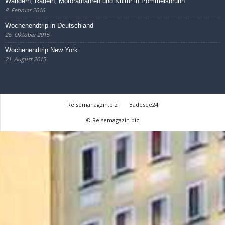
Wandern, Radeln, Motoradfahren und Kultur in Pommelsbrunn
8. Februar 2016
Wochenendtrip in Deutschland
26. Oktober 2015
Wochenendtrip New York
21. August 2015
Reisemanagzin.biz
Badesee24
© Reisemagazin.biz