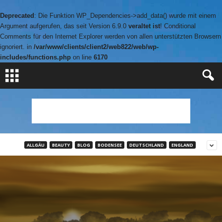
Deprecated
: Die Funktion WP_Dependencies->add_data() wurde mit einem
Argument aufgerufen, das seit Version 6.9.0
veraltet ist
! Conditional
Comments für den Internet Explorer werden von allen unterstützten Browsern
ignoriert. in
/var/www/clients/client2/web822/web/wp-
includes/functions.php
on line
6170
ALLGÄU
BEAUTY
BLOG
BODENSEE
DEUTSCHLAND
ENGLAND