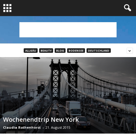
ALLGÄU
BEAUTY
BLOG
BODENSEE
DEUTSCHLAND
Wochenendtrip New York
Claudia Rothenhorst
-
21. August 2015