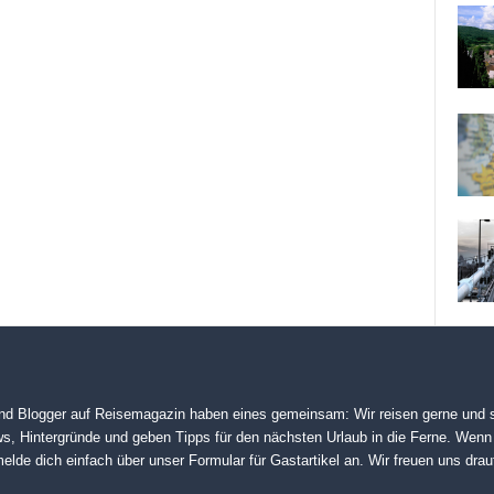
nd Blogger auf
Reisemagazin
haben eines gemeinsam: Wir reisen gerne und s
s, Hintergründe und geben Tipps für den nächsten Urlaub in die Ferne. Wenn
elde dich einfach über unser
Formular für Gastartikel
an. Wir freuen uns drau