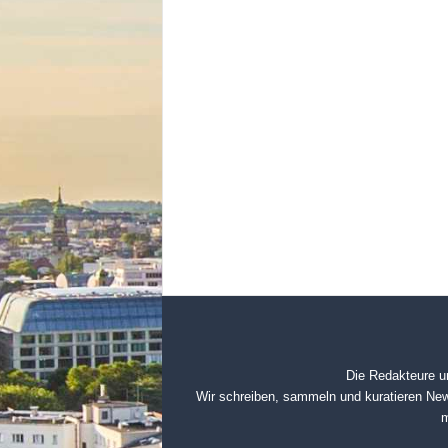
Die Redakteure u
Wir schreiben, sammeln und kuratieren New
m