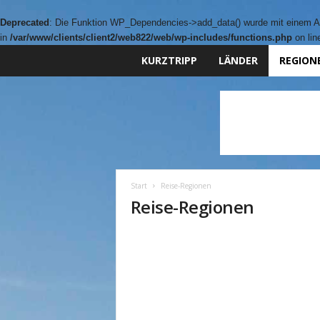
Deprecated
: Die Funktion WP_Dependencies->add_data() wurde mit einem Ar
in
/var/www/clients/client2/web822/web/wp-includes/functions.php
on li
KURZTRIPP
LÄNDER
REGION
Start
Reise-Regionen
Reise-Regionen