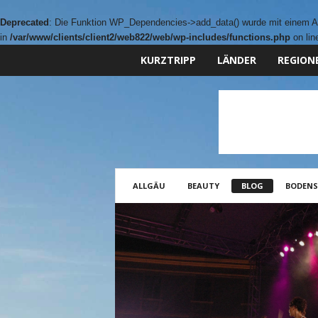
Deprecated
: Die Funktion WP_Dependencies->add_data() wurde mit einem Ar
in
/var/www/clients/client2/web822/web/wp-includes/functions.php
on li
KURZTRIPP
LÄNDER
REGION
ALLGÄU
BEAUTY
BLOG
BODENS