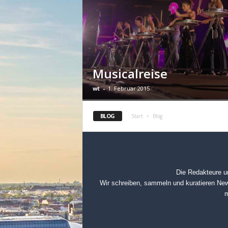
Musicalreise
wt
-
1. Februar 2015
BLOG
Start
Blog
Die Redakteure u
Wir schreiben, sammeln und kuratieren New
m