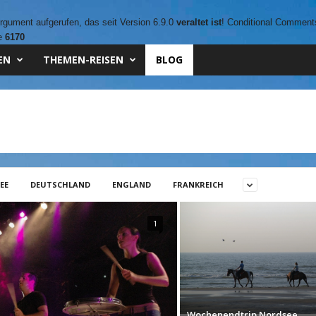
gument aufgerufen, das seit Version 6.9.0
veraltet ist
! Conditional Comments 
ne
6170
EN
THEMEN-REISEN
BLOG
EE
DEUTSCHLAND
ENGLAND
FRANKREICH
1
Wochenendtrip Nordsee