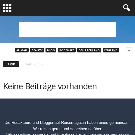
ALLGÄU
BEAUTY
BLOG
BODENSEE
DEUTSCHLAND
ENGLAND
TRIP
Start
Trip
Keine Beiträge vorhanden
Die Redakteure und Blogger auf
Reisemagazin
haben eines gemeinsam:
Wir reisen gerne und schreiben darüber.